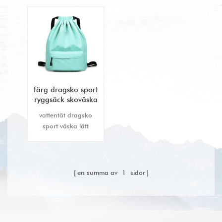
färg dragsko sport
ryggsäck skoväska
grossist
vattentät dragsko
sport väska lätt
ryggsäck ryggsäck för
män och kvinnor.
en summa av
1
sidor